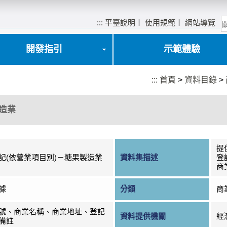
:::
平臺說明
〡
使用規範
〡
網站導覽
開發指引
示範體驗
:::
首頁
>
資料目錄
>
造業
提
記(依營業項目別)－糖果製造業
資料集描述
登
商
據
分類
商
號、商業名稱、商業地址、登記
資料提供機關
經
備註