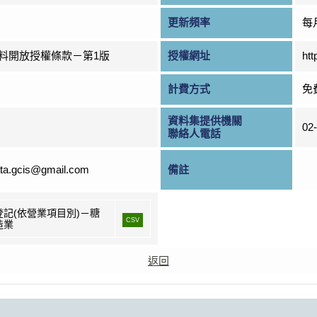
更新頻率
每
料開放授權條款－第1版
授權網址
htt
計費方式
免
資料集提供機關
02
聯絡人電話
ta.gcis@gmail.com
備註
登記(依營業項目別)－糖
CSV
造業
返回