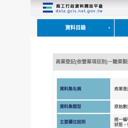
跳
到
主
要
內
資料目錄
容
區
塊
商業登記(依營業項目別)－糖果製
資料集名稱
商業登
資料集類型
原始數
統一編
主要欄位說明
狀態、