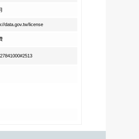
月
p://data.gov.tw/license
費
-27841000#2513