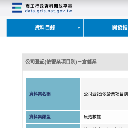
跳
到
主
要
內
資料目錄
開發指
容
區
塊
公司登記(依營業項目別)－倉儲業
資料集名稱
公司登記(依營業項目別
資料集類型
原始數據