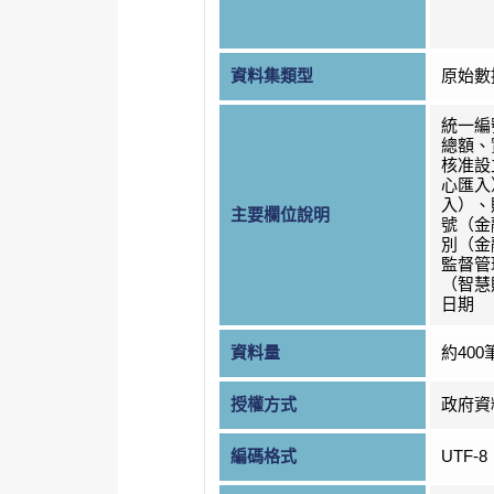
資料集類型
原始數
統一編
總額、
核准設
心匯入
入）、
主要欄位說明
號（金
別（金
監督管
（智慧
日期
資料量
約400
授權方式
政府資
編碼格式
UTF-8