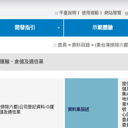
:::
平臺說明
〡
使用規範
〡
網站導覽
開發指引
示範體驗
:::
首頁
>
資料目錄
>
(東台灣排除六
G運輸、倉儲及通信業
提
儲
集
地
業
灣排除六都)公司登記資料-G運
資料集描述
號
儲及通信業
心
委
委