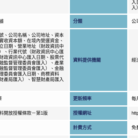
入
入
據
分類
公
號、公司名稱、公司地址、資本
實收資本額、在境內營運資金、
立日期、營業地址（財政資訊中
）、行業代號（財政資訊中心匯
財政資訊中心匯入日期、股票代
資料提供機關
經
融監督管理委員會匯入）、產業
融監督管理委員會匯入）、金融
理委員會匯入日期、商標資料
財產局匯入）、智慧財產局匯入
筆
更新頻率
每
料開放授權條款－第1版
授權網址
htt
計費方式
免