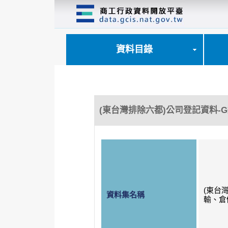
跳
到
主
要
內
資料目錄
容
區
塊
(東台灣排除六都)公司登記資料-
(東台
資料集名稱
輸、倉