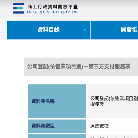
跳
到
主
要
內
資料目錄
開發指
容
區
塊
公司登記(依營業項目別)－第三方支付服務業
公司登記(依營業項目別
資料集名稱
服務業
資料集類型
原始數據