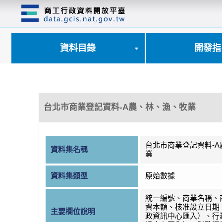
跳
到
主
要
內
資料目錄
開發指
容
區
塊
台北市商業登記資料-A農、林、漁、牧業
台北市商業登記資料-
資料集名稱
業
資料集類型
原始數據
統一編號、商業名稱、
資本額、核准設立日期
主要欄位說明
政資訊中心匯入）、行