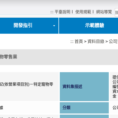
:::
平臺說明
〡
使用規範
〡
網站導覽
開發指引
示範體驗
:::
首頁
>
資料目錄
>
公司
寵物零售業
提
公
記(依營業項目別)－特定寵物零
資料集描述
編
資
金
據
分類
公