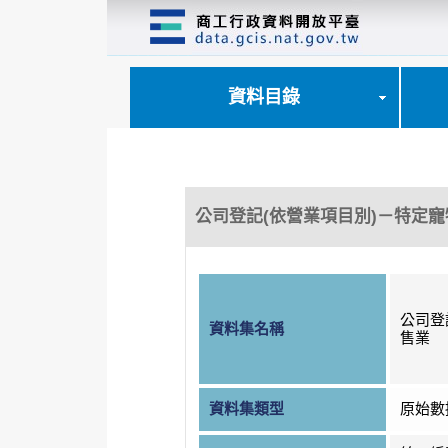
跳
到
主
要
內
資料目錄
容
區
塊
公司登記(依營業項目別)－特定
公司登
資料集名稱
售業
資料集類型
原始數