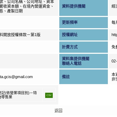
號、公司名稱、公司地址、資本
實收資本額、在境內營運資金、
資料提供機關
經
態、產製日期
更新頻率
每
料開放授權條款－第1版
授權網址
htt
計費方式
免
資料集提供機關
02
聯絡人電話
本
ta.gcis@gmail.com
備註
非
登記(依營業項目別)－特
CSV
物零售業
返回