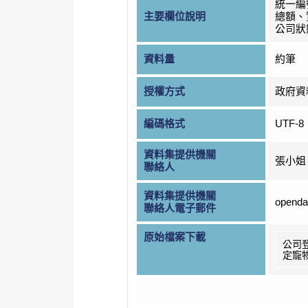
統一編
主要欄位說明
總額、
公司狀
資料量
約筆
授權方式
政府資
編碼格式
UTF-8
資料集提供機關
張小姐
聯絡人
資料集提供機關
openda
聯絡人電子郵件
原始檔案下載
公司
定寵