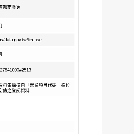
濟部商業署
月
p://data.gov.tw/license
費
-27841000#2513
資料集採擷自「營業項目代碼」欄位
空值之登記資料