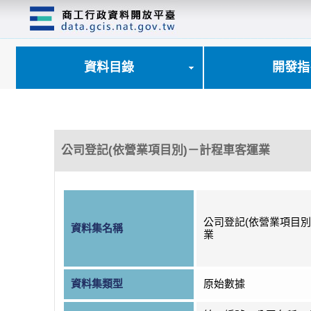
跳
到
主
要
內
資料目錄
開發指
容
區
塊
公司登記(依營業項目別)－計程車客運業
公司登記(依營業項目別
資料集名稱
業
資料集類型
原始數據