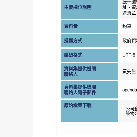
統一編
主要欄位說明
址、資
運資金
資料量
約筆
授權方式
政府資
編碼格式
UTF-8
資料集提供機關
黃先生
聯絡人
資料集提供機關
openda
聯絡人電子郵件
原始檔案下載
公司
築物