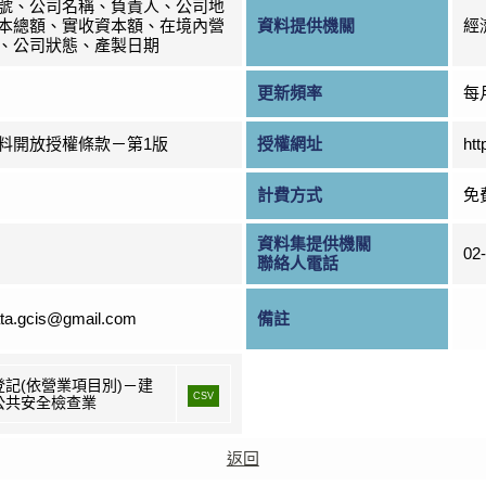
號、公司名稱、負責人、公司地
本總額、實收資本額、在境內營
資料提供機關
經
、公司狀態、產製日期
更新頻率
每
料開放授權條款－第1版
授權網址
htt
計費方式
免
資料集提供機關
02
聯絡人電話
ta.gcis@gmail.com
備註
登記(依營業項目別)－建
CSV
公共安全檢查業
返回