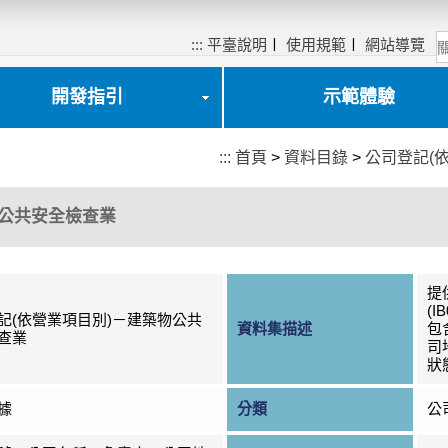
:::
平臺說明
〡
使用規範
〡
網站導覽
開發指引
示範體驗
:::
首頁
>
資料目錄
>
公司登記(
物公共安全檢查業
提
(
記(依營業項目別)－建築物公共
資料集描述
包
查業
司
狀
據
分類
公