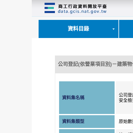
跳
到
主
要
內
資料目錄
容
區
塊
公司登記(依營業項目別)－建築
公司登
資料集名稱
安全檢
資料集類型
原始數