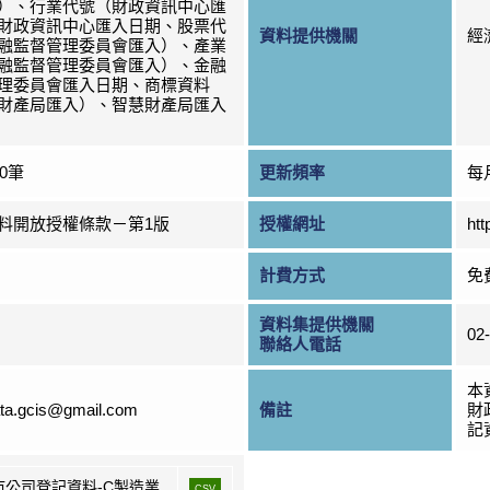
）、行業代號（財政資訊中心匯
財政資訊中心匯入日期、股票代
資料提供機關
經
融監督管理委員會匯入）、產業
融監督管理委員會匯入）、金融
理委員會匯入日期、商標資料
財產局匯入）、智慧財產局匯入
00筆
更新頻率
每
料開放授權條款－第1版
授權網址
htt
計費方式
免
資料集提供機關
02
聯絡人電話
本
ta.gcis@gmail.com
備註
財
記資
市公司登記資料-C製造業
CSV