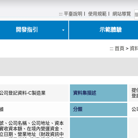
:::
平臺說明
〡
使用規範
〡
網站導覽
開發指引
示範體驗
:::
首頁
>
資
提
公司登記資料-C製造業
資料集描述
登
據
分類
公
號、公司名稱、公司地址、資本
實收資本額、在境內營運資金、
立日期、營業地址（財政資訊中