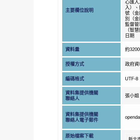
心匯入
入）、
主要欄位說明
號（金
別（金
監督管
（智慧
日期
資料量
約320
授權方式
政府資
編碼格式
UTF-8
資料集提供機關
張小姐
聯絡人
資料集提供機關
openda
聯絡人電子郵件
原始檔案下載
新北