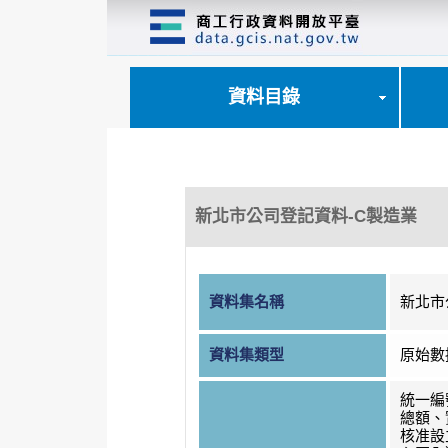
跳
到
主
要
內
資料目錄
容
區
塊
新北市公司登記資料-C製造業
資料集名稱
新北市
資料集類型
原始數
統一編
總額、
核准設