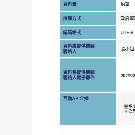
資料量
約筆
授權方式
政府資
編碼格式
UTF-8
資料集提供機關
張小姐
聯絡人
資料集提供機關
openda
聯絡人電子郵件
互動API介接
營業項
查公