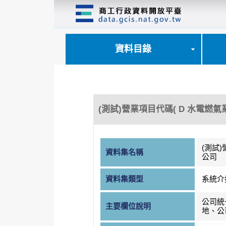
跳
到
主
要
內
資料目錄
容
區
塊
(測試)營業項目代碼( D 水電燃氣
(測試)
資料集名稱
公司
資料集類型
系統介
公司統
主要欄位說明
地、公