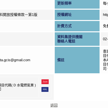
更新頻率
每
料開放授權條款－第1版
授權網址
htt
計費方式
免
資料集提供機關
02
聯絡人電話
查
目
ta.gcis@gmail.com
備註
本
目
司
Json
目代碼( D 水電燃氣業 )
司
XML
返回