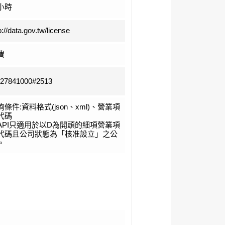
小時
p://data.gov.tw/license
費
-27841000#2513
詢條件:資料格式(json、xml)、營業項
代碼
API只適用於以D為開頭的細項營業項
代碼且公司狀態為「核准設立」之公
。