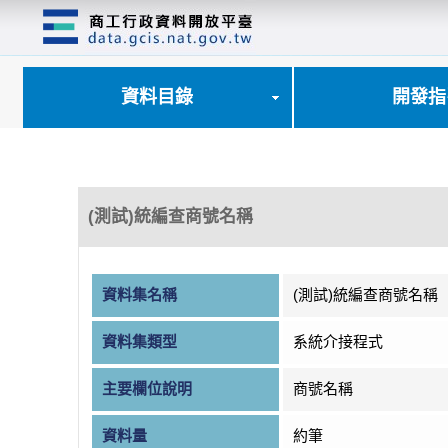
跳
到
主
要
內
資料目錄
開發指
容
區
塊
(測試)統編查商號名稱
資料集名稱
(測試)統編查商號名稱
資料集類型
系統介接程式
主要欄位說明
商號名稱
資料量
約筆