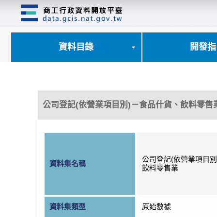
跳
到
主
要
內
資料目錄
開發指
容
區
塊
公司登記(依營業項目別)－食品什貨、飲料零售
公司登記(依營業項目別
資料集名稱
飲料零售業
資料集類型
原始數據