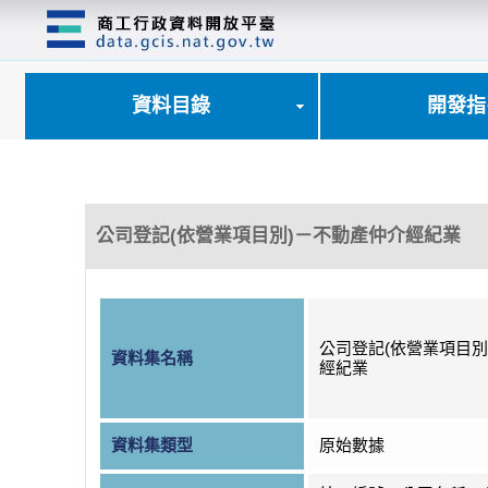
跳
到
主
要
內
資料目錄
開發指
容
區
塊
公司登記(依營業項目別)－不動產仲介經紀業
公司登記(依營業項目別
資料集名稱
經紀業
資料集類型
原始數據