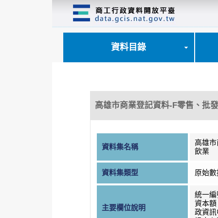
跳
到
主
要
內
資料目錄
容
區
塊
高雄市商業登記資料-F零售、批
高雄市
資料集名稱
飲業
資料集類型
原始數
統一編
資本額
主要欄位說明
政資訊