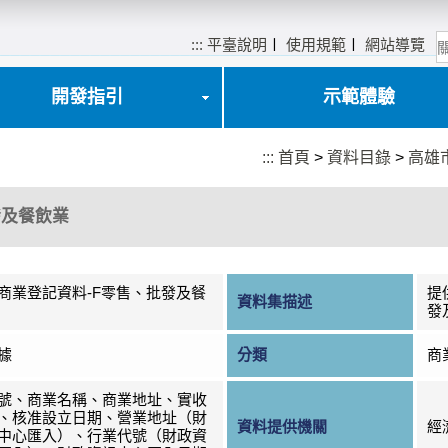
:::
平臺說明
〡
使用規範
〡
網站導覽
開發指引
示範體驗
:::
首頁
>
資料目錄
>
高雄
發及餐飲業
商業登記資料-F零售、批發及餐
提
資料集描述
發
據
分類
商
號、商業名稱、商業地址、實收
、核准設立日期、營業地址（財
資料提供機關
經
中心匯入）、行業代號（財政資