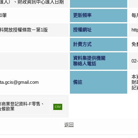
匯入）、財政資訊中心匯入日期
00筆
更新頻率
每
料開放授權條款－第1版
授權網址
htt
計費方式
免
資料集提供機關
02
聯絡人電話
本
ta.gcis@gmail.com
備註
財
記資
市商業登記資料-F零售、
CSV
及餐飲業
返回