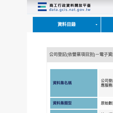
跳
到
主
要
內
資料目錄
容
區
塊
公司登記(依營業項目別)－電子
公司登
資料集名稱
應服務
資料集類型
原始數