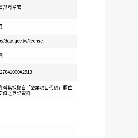
濟部商業署
月
p://data.gov.tw/license
費
-27841000#2513
資料集採擷自「營業項目代碼」欄位
空值之登記資料