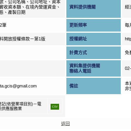
號、公司名稱、公司地址、資本
實收資本額、在境內營運資金、
資料提供機關
經
態、產製日期
72筆
更新頻率
每
料開放授權條款－第1版
授權網址
htt
計費方式
免
資料集提供機關
02
聯絡人電話
本
ta.gcis@gmail.com
備註
非
登記(依營業項目別)－電
CSV
訊供應服務業
返回