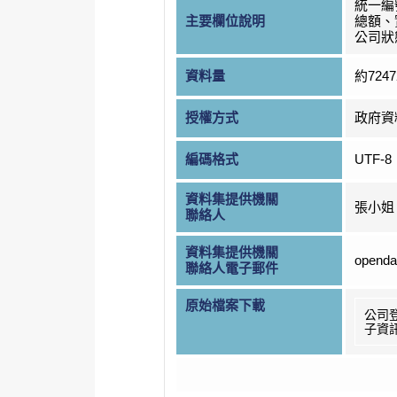
統一編
主要欄位說明
總額、
公司狀
資料量
約724
授權方式
政府資
編碼格式
UTF-8
資料集提供機關
張小姐
聯絡人
資料集提供機關
openda
聯絡人電子郵件
原始檔案下載
公司
子資