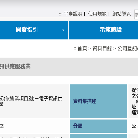
:::
平臺說明
〡
使用規範
〡
網站導覽
開發指引
示範體驗
:::
首頁
>
資料目錄
>
公司登記
資訊供應服務業
提
之
記(依營業項目別)－電子資訊供
資料集描述
一
業
址
運
據
分類
公