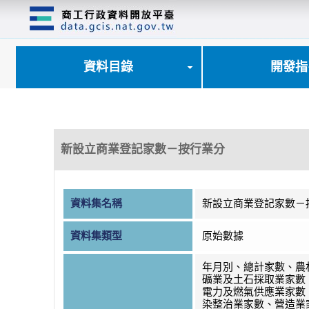
跳
到
主
要
內
資料目錄
開發指
容
區
塊
新設立商業登記家數－按行業分
資料集名稱
新設立商業登記家數－
資料集類型
原始數據
年月別、總計家數、農
礦業及土石採取業家數
電力及燃氣供應業家數
染整治業家數、營造業