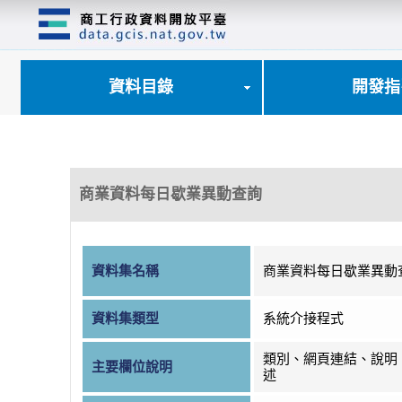
跳
到
主
要
內
資料目錄
開發指
容
區
塊
商業資料每日歇業異動查詢
資料集名稱
商業資料每日歇業異動
資料集類型
系統介接程式
類別、網頁連結、說明
主要欄位說明
述