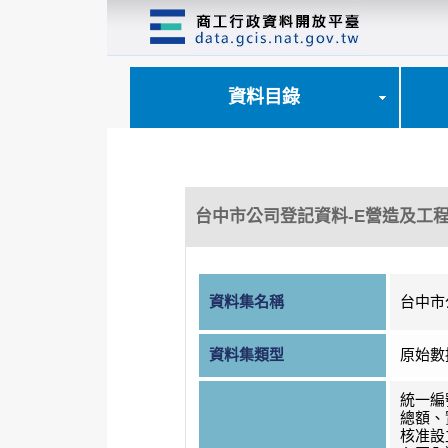
跳
到
主
要
內
資料目錄
容
區
塊
台中市公司登記資料-E營造及工
資料集名稱
台中市
資料集類型
原始數
統一編
總額、
核准設