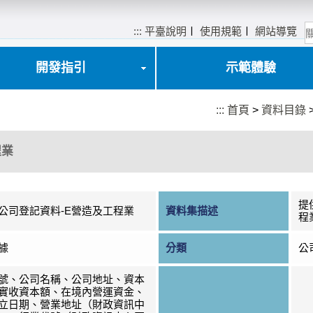
:::
平臺說明
〡
使用規範
〡
網站導覽
開發指引
示範體驗
:::
首頁
>
資料目錄
程業
提
公司登記資料-E營造及工程業
資料集描述
程
據
分類
公
號、公司名稱、公司地址、資本
實收資本額、在境內營運資金、
立日期、營業地址（財政資訊中