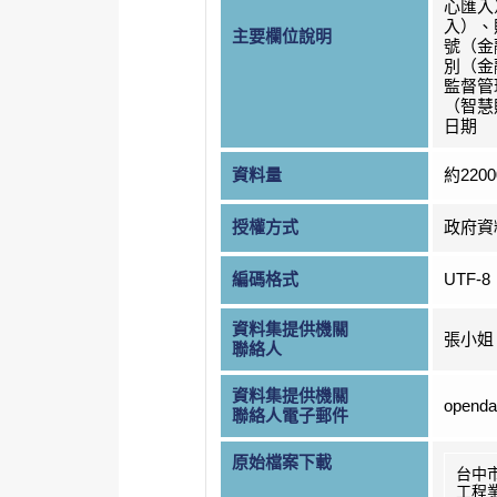
心匯入
入）、
主要欄位說明
號（金
別（金
監督管
（智慧
日期
資料量
約220
授權方式
政府資
編碼格式
UTF-8
資料集提供機關
張小姐
聯絡人
資料集提供機關
openda
聯絡人電子郵件
原始檔案下載
台中
工程