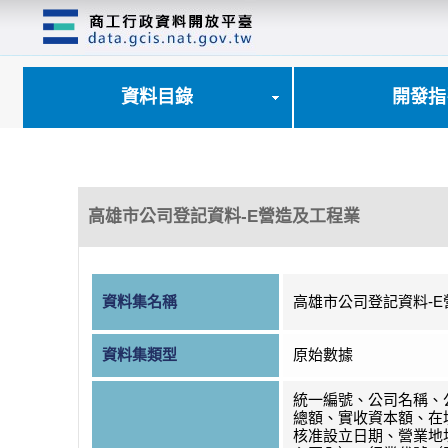
跳
到
主
要
內
資料目錄
開發指
容
區
塊
高雄市公司登記資料-E營造及工程業
資料集名稱
高雄市公司登記資料-
資料集類型
原始數據
統一編號、公司名稱、
總額、實收資本額、在
核准設立日期、營業地