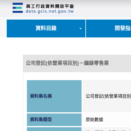
跳
到
主
要
內
資料目錄
開發指
容
區
塊
公司登記(依營業項目別)－鐘錶零售業
資料集名稱
公司登記(依營業項目別
資料集類型
原始數據