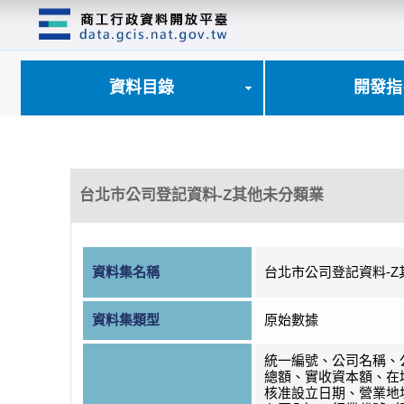
跳
到
主
要
內
資料目錄
開發指
容
區
塊
台北市公司登記資料-Z其他未分類業
資料集名稱
台北市公司登記資料-Z
資料集類型
原始數據
統一編號、公司名稱、
總額、實收資本額、在
核准設立日期、營業地