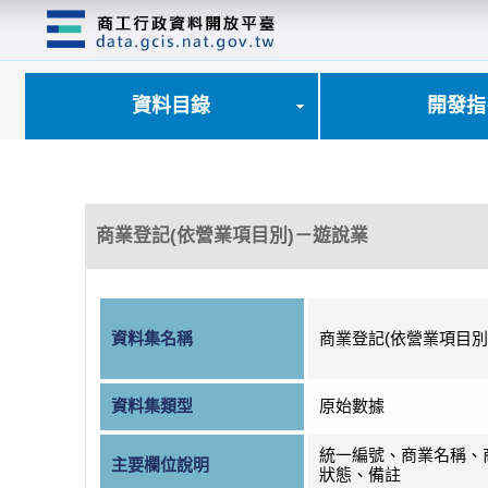
跳
到
主
要
內
資料目錄
開發指
容
區
塊
商業登記(依營業項目別)－遊說業
資料集名稱
商業登記(依營業項目別
資料集類型
原始數據
統一編號、商業名稱、
主要欄位說明
狀態、備註