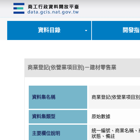
跳
到
主
要
內
資料目錄
開發指
容
區
塊
商業登記(依營業項目別)－建材零售業
資料集名稱
商業登記(依營業項目別
資料集類型
原始數據
統一編號、商業名稱、
主要欄位說明
狀態、備註