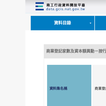
跳
到
主
要
內
資料目錄
容
區
塊
商業登記家數及資本額異動－按
資料集名稱
商業登