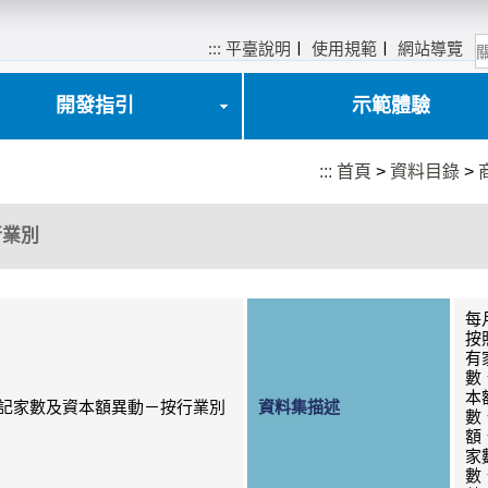
:::
平臺說明
〡
使用規範
〡
網站導覽
開發指引
示範體驗
:::
首頁
>
資料目錄
>
行業別
每
按
有
數
本
記家數及資本額異動－按行業別
資料集描述
數
額
家
數