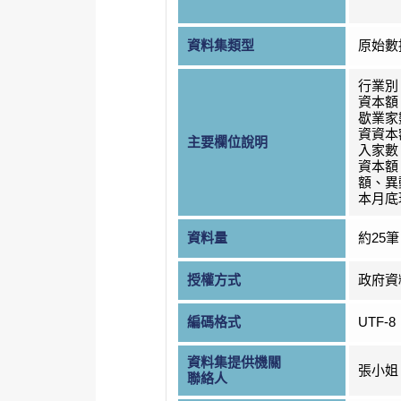
資料集類型
原始數
行業別
資本額
歇業家
資資本
主要欄位說明
入家數
資本額
額、異
本月底
資料量
約25筆
授權方式
政府資
編碼格式
UTF-8
資料集提供機關
張小姐
聯絡人