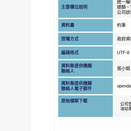
統一編
主要欄位說明
總額、
公司狀
資料量
約筆
授權方式
政府資
編碼格式
UTF-8
資料集提供機關
張小姐
聯絡人
資料集提供機關
openda
聯絡人電子郵件
原始檔案下載
公司
油站