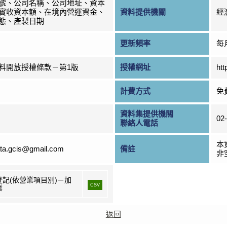
號、公司名稱、公司地址、資本
實收資本額、在境內營運資金、
資料提供機關
經
態、產製日期
更新頻率
每
料開放授權條款－第1版
授權網址
htt
計費方式
免
資料集提供機關
02
聯絡人電話
本
ta.gcis@gmail.com
備註
非
登記(依營業項目別)－加
CSV
業
返回