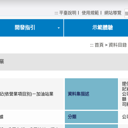
:::
平臺說明
〡
使用規範
〡
網站導覽
開發指引
示範體驗
:::
首頁
>
資料目錄
業
提
記
記(依營業項目別)－加油站業
資料集描述
公
額
司
據
分類
公