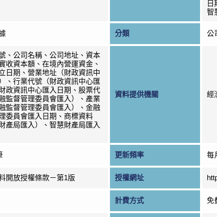
日
智
據
分類
公
號、公司名稱、公司地址、資本
實收資本額、在境內營運資金、
立日期、營業地址（財政資訊中
）、行業代號（財政資訊中心匯
財政資訊中心匯入日期、股票代
資料提供機關
經
融監督管理委員會匯入）、產業
融監督管理委員會匯入）、金融
理委員會匯入日期、商標資料
財產局匯入）、智慧財產局匯入
筆
更新頻率
每
料開放授權條款－第1版
授權網址
htt
計費方式
免