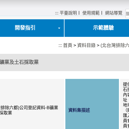
:::
平臺說明
〡
使用規範
〡
網站導覽
開發指引
示範體驗
:::
首頁
>
資料目錄
>
(北台灣排除
B礦業及土石採取業
提
石
內
址
地
灣排除六都)公司登記資料-B礦業
資料集描述
（
採取業
匯
員
員