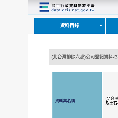
跳
到
主
要
內
資料目錄
容
區
塊
(北台灣排除六都)公司登記資料-
(北台
資料集名稱
及土石