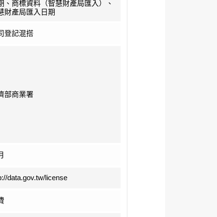
期、商標資料（智慧財產局匯入）、
慧財產局匯入日期
司登記混搭
濟部商業署
月
p://data.gov.tw/license
費