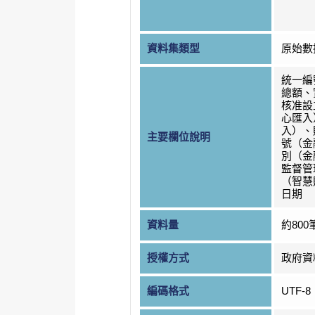
資料集類型
原始數
統一編
總額、
核准設
心匯入
入）、
主要欄位說明
號（金
別（金
監督管
（智慧
日期
資料量
約800
授權方式
政府資
編碼格式
UTF-8