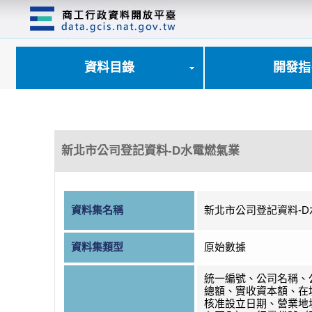
跳
到
主
要
內
資料目錄
開發指
容
區
塊
新北市公司登記資料-D水電燃氣業
資料集名稱
新北市公司登記資料-
資料集類型
原始數據
統一編號、公司名稱、
總額、實收資本額、在
核准設立日期、營業地