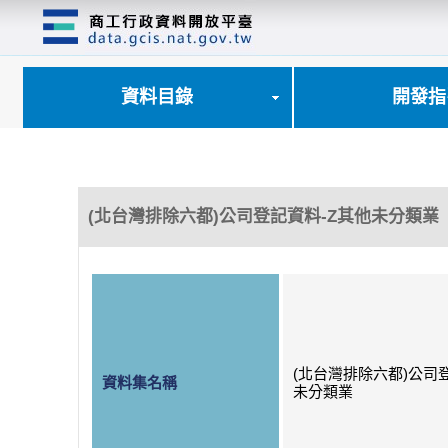
跳
到
主
要
內
資料目錄
開發指
容
區
塊
(北台灣排除六都)公司登記資料-Z其他未分類業
(北台灣排除六都)公司
資料集名稱
未分類業