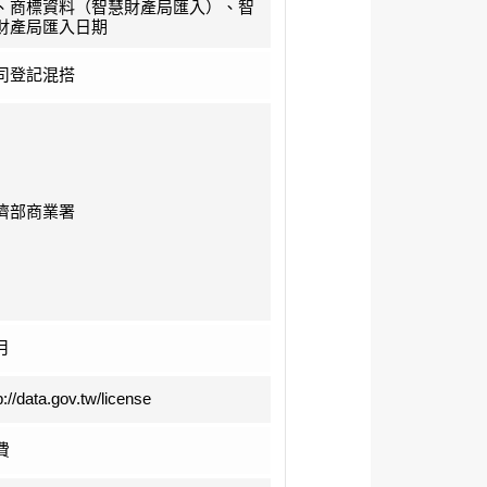
、商標資料（智慧財產局匯入）、智
財產局匯入日期
司登記混搭
濟部商業署
月
p://data.gov.tw/license
費