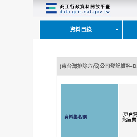
跳
到
主
要
內
資料目錄
容
區
塊
(東台灣排除六都)公司登記資料-
(東台
資料集名稱
燃氣業