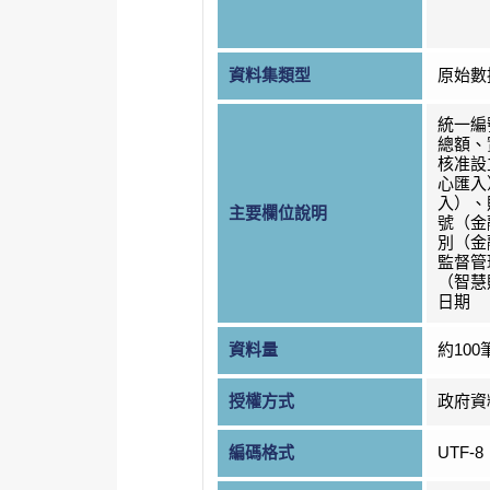
資料集類型
原始數
統一編
總額、
核准設
心匯入
入）、
主要欄位說明
號（金
別（金
監督管
（智慧
日期
資料量
約100
授權方式
政府資
編碼格式
UTF-8