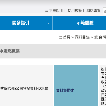
:::
平臺說明
〡
使用規範
〡
網站導覽
開發指引
示範體驗
:::
首頁
>
資料目錄
>
(東台
D水電燃氣業
提
業
含
收
（
灣排除六都)公司登記資料-D水電
資料集描述
政
日
匯
匯