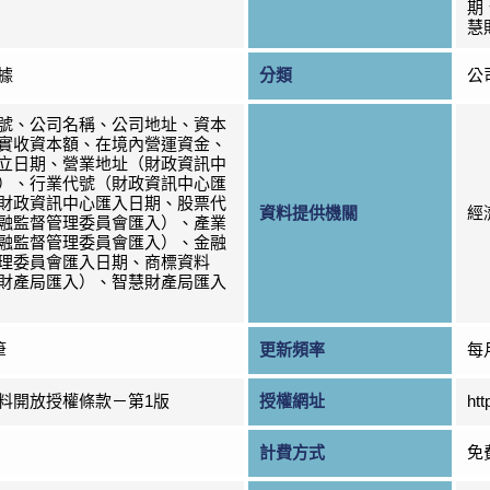
期
慧
據
分類
公
號、公司名稱、公司地址、資本
實收資本額、在境內營運資金、
立日期、營業地址（財政資訊中
）、行業代號（財政資訊中心匯
財政資訊中心匯入日期、股票代
資料提供機關
經
融監督管理委員會匯入）、產業
融監督管理委員會匯入）、金融
理委員會匯入日期、商標資料
財產局匯入）、智慧財產局匯入
筆
更新頻率
每
料開放授權條款－第1版
授權網址
htt
計費方式
免