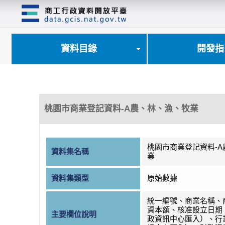
跳
到
主
要
內
資料目錄
開發指
容
區
塊
桃園市商業登記資料-A農、林、漁、牧業
桃園市商業登記資料-
資料集名稱
業
資料集類型
原始數據
統一編號、商業名稱、
資本額、核准設立日期
主要欄位說明
政資訊中心匯入）、行