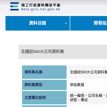
跳
到
主
要
內
資料目錄
開發指
容
區
塊
全國前500大公司資料集
資料集名稱
全國前500大公司資料
資料集類型
原始數據
統一編號、公司名稱、
主要欄位說明
狀態、備註