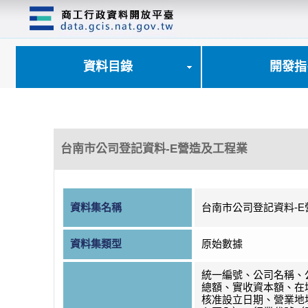
跳
到
主
要
內
資料目錄
開發指
容
區
塊
台南市公司登記資料-E營造及工程業
資料集名稱
台南市公司登記資料-
資料集類型
原始數據
統一編號、公司名稱、
總額、實收資本額、在
核准設立日期、營業地