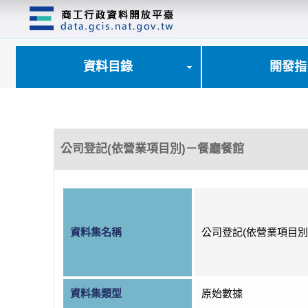
跳
到
主
要
內
資料目錄
開發指
容
區
塊
公司登記(依營業項目別)－餐廳餐館
資料集名稱
公司登記(依營業項目別
資料集類型
原始數據