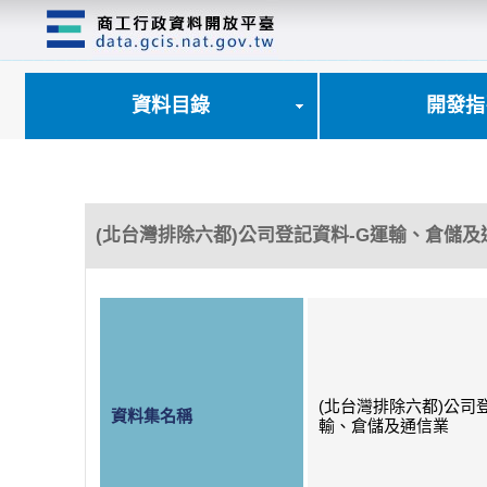
跳
到
主
要
內
資料目錄
開發指
容
區
塊
(北台灣排除六都)公司登記資料-G運輸、倉儲及
(北台灣排除六都)公司
資料集名稱
輸、倉儲及通信業