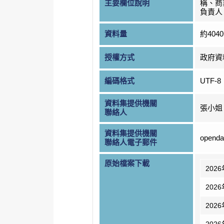
主要欄位說明
稱、商
負責人
資料量
約404
授權方式
政府資
編碼格式
UTF-8
資料集提供機關
張小姐
聯絡人
資料集提供機關
openda
聯絡人電子郵件
原始檔案下載
202
202
202
202