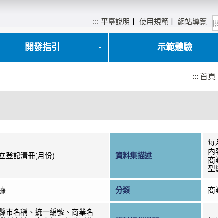
:::
平臺說明
〡
使用規範
〡
網站導覽
開發指引
示範體驗
:::
首頁
每
內
立登記清冊(月份)
資料集描述
商
型
據
分類
商
縣市名稱、統一編號、商業名