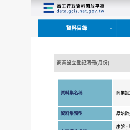
跳
到
主
要
內
資料目錄
容
區
塊
商業設立登記清冊(月份)
資料集名稱
商業設
資料集類型
原始數
序號、