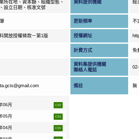
業所在地、資本額、組織型態、
資料提供機關
經
、設立日期、核准文號
0筆
更新頻率
不
料開放授權條款－第1版
授權網址
htt
計費方式
免
資料集提供機關
02
聯絡人電話
ta.gcis@gmail.com
備註
無
6年06月
CSV
6年05月
CSV
6年04月
CSV
6年03月