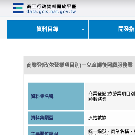
跳
到
主
要
內
資料目錄
開發指
容
區
塊
商業登記(依營業項目別)－兒童課後照顧服務業
商業登記(依營業項目別
資料集名稱
顧服務業
資料集類型
原始數據
統一編號、商業名稱、
主要欄位說明