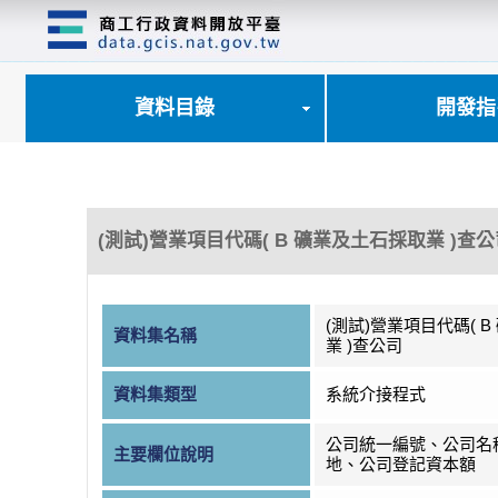
跳
到
主
要
內
資料目錄
開發指
容
區
塊
(測試)營業項目代碼( B 礦業及土石採取業 )查公
(測試)營業項目代碼( 
資料集名稱
業 )查公司
資料集類型
系統介接程式
公司統一編號、公司名
主要欄位說明
地、公司登記資本額