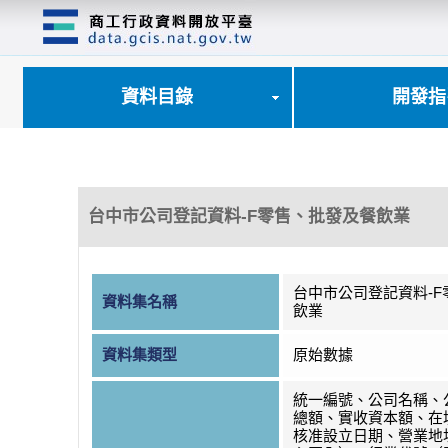
跳
到
主
要
內
資料目錄
開發指
容
區
塊
台中市公司登記資料-F零售、批發及餐飲業
台中市公司登記資料-
資料集名稱
飲業
資料集類型
原始數據
統一編號、公司名稱、
總額、實收資本額、在
核准設立日期、營業地