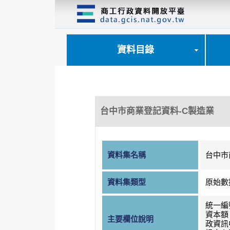
跳
到
主
要
內
資料目錄
容
區
塊
台中市商業登記資料-C製造業
資料集名稱
台中市
資料集類型
原始數
統一編
資本額
主要欄位說明
政資訊