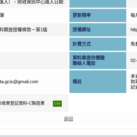
匯入）、財政資訊中心匯入日期
0筆
更新頻率
每
料開放授權條款－第1版
授權網址
htt
計費方式
免
資料集提供機關
02
聯絡人電話
本
ta.gcis@gmail.com
備註
財
記資
市商業登記資料-C製造業
CSV
返回