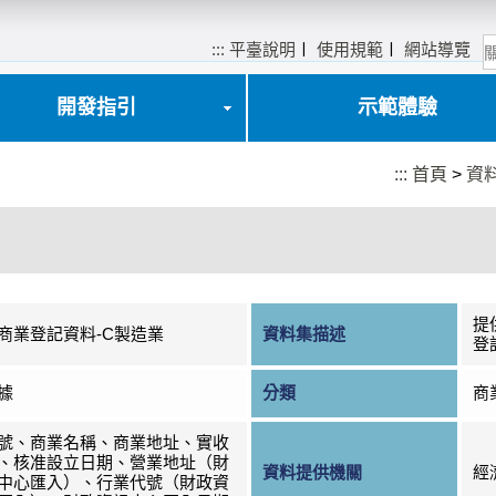
:::
平臺說明
〡
使用規範
〡
網站導覽
開發指引
示範體驗
:::
首頁
>
資
提
商業登記資料-C製造業
資料集描述
登
據
分類
商
號、商業名稱、商業地址、實收
、核准設立日期、營業地址（財
資料提供機關
經
中心匯入）、行業代號（財政資