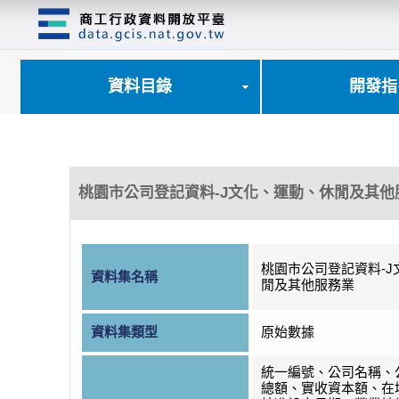
跳
到
主
要
內
資料目錄
開發指
容
區
塊
桃園市公司登記資料-J文化、運動、休閒及其他
桃園市公司登記資料-J
資料集名稱
閒及其他服務業
資料集類型
原始數據
統一編號、公司名稱、
總額、實收資本額、在