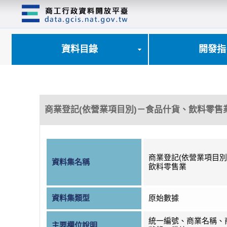
跳
到
主
要
內
資料目錄
開發指
容
區
塊
商業登記(依營業項目別)－食品什貨、飲料零售
商業登記(依營業項目別
資料集名稱
飲料零售業
資料集類型
原始數據
統一編號、商業名稱、
主要欄位說明