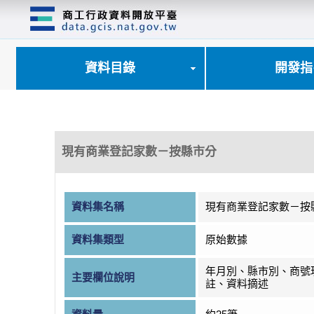
跳
到
主
要
內
資料目錄
開發指
容
區
塊
現有商業登記家數－按縣市分
資料集名稱
現有商業登記家數－按
資料集類型
原始數據
年月別、縣市別、商號
主要欄位說明
註、資料摘述