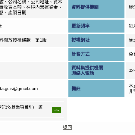
號、公司名稱、公司地址、資本
實收資本額、在境內營運資金、
資料提供機關
經
態、產製日期
筆
更新頻率
每
料開放授權條款－第1版
授權網址
htt
計費方式
免
資料集提供機關
02
聯絡人電話
本
ta.gcis@gmail.com
備註
非
登記(依營業項目別)－遊
CSV
返回