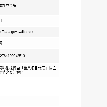
濟部商業署
月
p://data.gov.tw/license
費
-27841000#2513
資料集採擷自「營業項目代碼」欄位
空值之登記資料