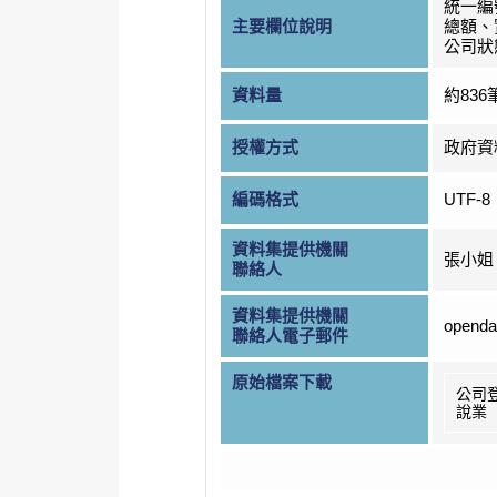
統一編
主要欄位說明
總額、
公司狀
資料量
約836
授權方式
政府資
編碼格式
UTF-8
資料集提供機關
張小姐
聯絡人
資料集提供機關
openda
聯絡人電子郵件
原始檔案下載
公司
說業