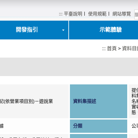
:::
平臺說明
〡
使用規範
〡
網站導覽
開發指引
示範體驗
:::
首頁
>
資料目
提
料
記(依營業項目別)－遊說業
資料集描述
名
實
態
據
分類
公