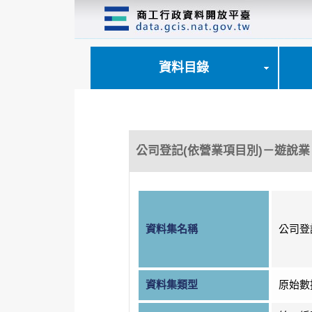
跳
到
主
要
內
資料目錄
容
區
塊
公司登記(依營業項目別)－遊說業
資料集名稱
公司登
資料集類型
原始數