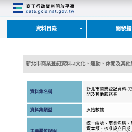
跳
到
主
要
內
資料目錄
開發指
容
區
塊
新北市商業登記資料-J文化、運動、休閒及其他
新北市商業登記資料-J
資料集名稱
閒及其他服務業
資料集類型
原始數據
統一編號、商業名稱、
資本額、核准設立日期
主要欄位說明