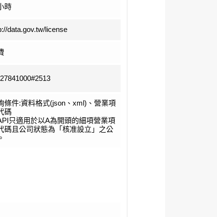
小時
p://data.gov.tw/license
費
-27841000#2513
詢條件:資料格式(json、xml)、營業項
代碼
API只適用於以A為開頭的細項營業項
代碼且公司狀態為「核准設立」之公
。