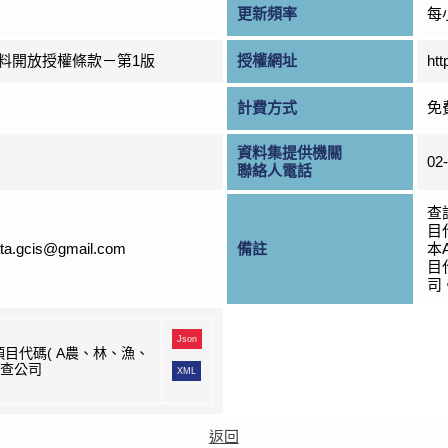
更新頻率
每
料開放授權條款－第1版
授權網址
htt
計費方式
免
資料集提供機關
02
聯絡人電話
查
目
ta.gcis@gmail.com
備註
本
目
司
Json
目代碼( A農、林、漁、
)查公司
XML
返回