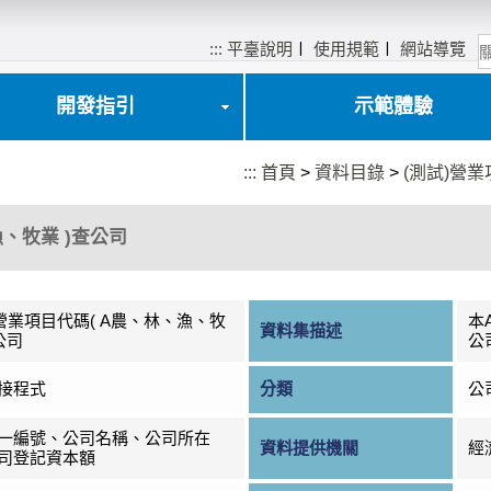
:::
平臺說明
〡
使用規範
〡
網站導覽
開發指引
示範體驗
:::
首頁
>
資料目錄
>
(測試)營業
漁、牧業 )查公司
)營業項目代碼( A農、林、漁、牧
本
資料集描述
公司
公
接程式
分類
公
一編號、公司名稱、公司所在
資料提供機關
經
司登記資本額