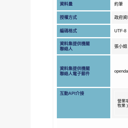
資料量
約筆
授權方式
政府資
編碼格式
UTF-8
資料集提供機關
張小姐
聯絡人
資料集提供機關
openda
聯絡人電子郵件
互動API介接
營業項
牧業 