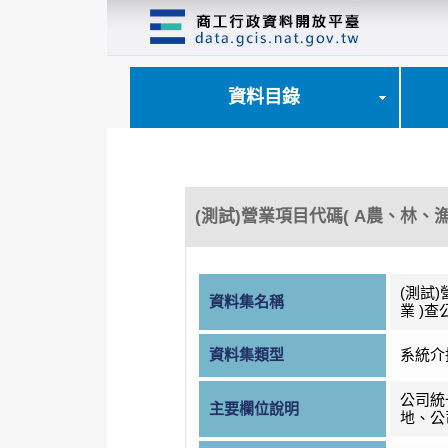
跳
到
主
要
內
資料目錄
容
區
塊
(測試)營業項目代碼( A農、林、
(測試
資料集名稱
業 )查
資料集類型
系統介
公司統
主要欄位說明
地、公