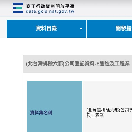
跳
到
主
要
內
資料目錄
開發指
容
區
塊
(北台灣排除六都)公司登記資料-E營造及工程業
(北台灣排除六都)公司
資料集名稱
及工程業