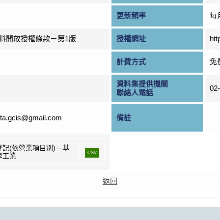
更新頻率
每
料開放授權條款－第1版
授權網址
htt
計費方式
免
資料集提供機關
02
聯絡人電話
ta.gcis@gmail.com
備註
登記(依營業項目別)－基
CSV
學工業
返回