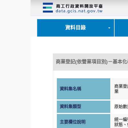
跳
到
主
要
內
資料目錄
容
區
塊
商業登記(依營業項目別)－基本
商業登
資料集名稱
業
資料集類型
原始數
統一編
主要欄位說明
狀態、