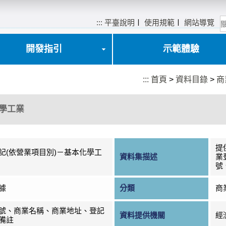
:::
平臺說明
〡
使用規範
〡
網站導覽
開發指引
示範體驗
:::
首頁
>
資料目錄
>
商
化學工業
提
記(依營業項目別)－基本化學工
資料集描述
業
號
據
分類
商
號、商業名稱、商業地址、登記
資料提供機關
經
備註