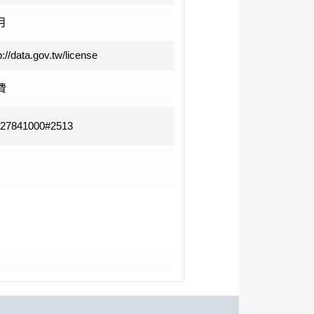
月
p://data.gov.tw/license
費
-27841000#2513