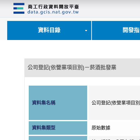
跳
到
主
要
內
資料目錄
開發指
容
區
塊
公司登記(依營業項目別)－菸酒批發業
資料集名稱
公司登記(依營業項目別
資料集類型
原始數據