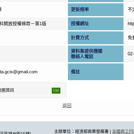
筆
更新頻率
不
料開放授權條款－第1版
授權網址
htt
計費方式
免
資料集提供機關
02
聯絡人電話
ta.gcis@gmail.com
備註
商圈資訊
CSV
返回
主辦單位：經濟部商業發展署 |
全國商工行
中正區福州街15號)