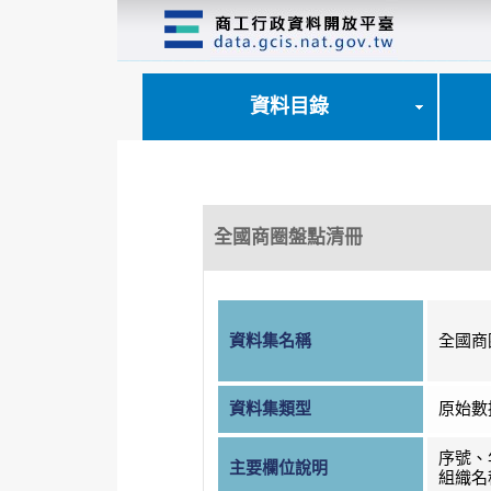
跳
到
主
要
內
資料目錄
容
區
塊
全國商圈盤點清冊
資料集名稱
全國商
資料集類型
原始數
序號、
主要欄位說明
組織名