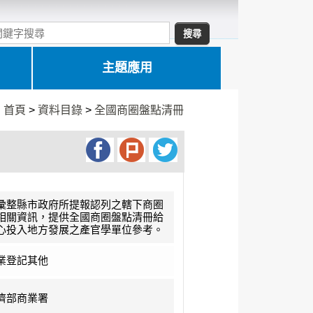
主題應用
:
首頁
>
資料目錄
>
全國商圈盤點清冊
彙整縣市政府所提報認列之轄下商圈
相關資訊，提供全國商圈盤點清冊給
心投入地方發展之產官學單位參考。
業登記其他
濟部商業署