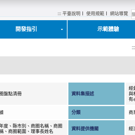
:::
平臺說明
〡
使用規範
〡
網站導覽
開發指引
示範體驗
::
經
圈盤點清冊
資料集描述
與
有
據
分類
商
年度、縣市別、商圈名稱、商圈
資料提供機關
經
稱、商圈範圍、理事長姓名