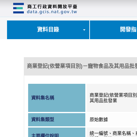
跳
到
主
要
內
資料目錄
開發指
容
區
塊
商業登記(依營業項目別)－寵物食品及其用品批
商業登記(依營業項目別
資料集名稱
其用品批發業
資料集類型
原始數據
統一編號、商業名稱、
主要欄位說明